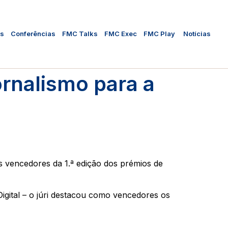
as
Conferências
FMC Talks
FMC Exec
FMC Play
Notícias
rnalismo para a
 vencedores da 1.ª edição dos prémios de
Digital – o júri destacou como vencedores os