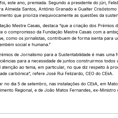
foi, este ano, premiada. Segundo a presidente do júri, Felis
 Almeida Santos, António Granado e Gualter Crisóstomo – “
ento que prioriza inequivocamente as questões da sustent
ação Mestre Casais, destaca “que a criação dos Prémios 
flete o compromisso da Fundação Mestre Casais com a ambi
, como os jornalistas, contribuem de forma isenta para uma
também social e humana.”
rémios de Jornalismo para a Sustentabilidade é mais uma 
ciências para a necessidade de juntos construirmos todos u
l atenção ao tema, em particular, no que diz respeito à p
dade carbónica”, refere José Rui Felizardo, CEO do CEiiA.
ar no dia 5 de setembro, nas instalações do CEiiA, em Mat
vimento Regional, e de João Matos Fernandes, ex-Ministro 