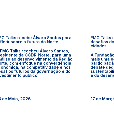
C Talks recebe Álvaro Santos para
FMC Talks 
fletir sobre o futuro do Norte
desafios da
cidades
FMC Talks recebeu Álvaro Santos,
residente da CCDR-Norte, para uma
A Fundação
álise ao desenvolvimento da Região
mais uma e
orte, com enfoque na convergência
participaçã
onómica, na competitividade e nos
debate ded
safios futuros da governação e do
sustentabi
vestimento público.
e do desen
 de Maio, 2026
17 de Març