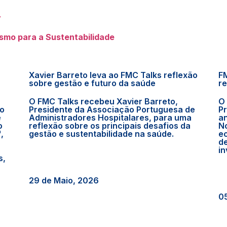
y
smo para a Sustentabilidade
Xavier Barreto leva ao FMC Talks reflexão
FM
sobre gestão e futuro da saúde
re
O FMC Talks recebeu Xavier Barreto,
O 
no
Presidente da Associação Portuguesa de
P
e
Administradores Hospitalares, para uma
an
o
reflexão sobre os principais desafios da
N
,
gestão e sustentabilidade na saúde.
ec
de
in
s,
29 de Maio, 2026
05