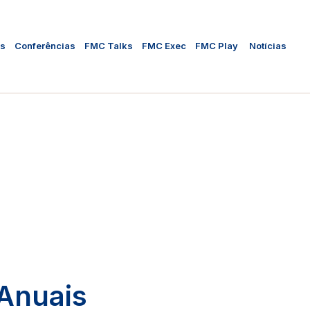
as
Conferências
FMC Talks
FMC Exec
FMC Play
Notícias
 Anuais