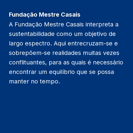
Fundação Mestre Casais
A Fundação Mestre Casais interpreta a
sustentabilidade como um objetivo de
FMC Talks com Xavier Barreto
largo espectro. Aqui entrecruzam-se e
sobrepõem-se realidades muitas vezes
A Fundação Mestre Casais promoveu, no dia 29 de maio,
um almoço-debate com Xavier Barreto, Presidente da
conflituantes, para as quais é necessário
Associação Portuguesa de Administradores Hospitalares.
encontrar um equilíbrio que se possa
O debate teve lugar
no Hotel Meliá, em Braga.
manter no tempo.
Saber mais