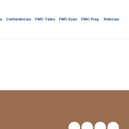
as
Conferências
FMC Talks
FMC Exec
FMC Play
Notícias