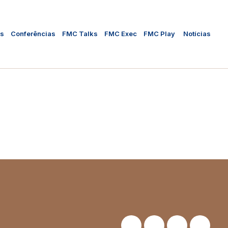
as
Conferências
FMC Talks
FMC Exec
FMC Play
Notícias