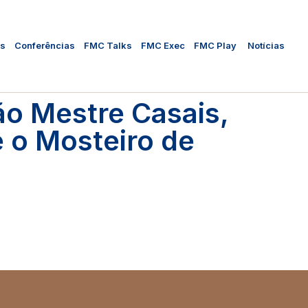
as
Conferências
FMC Talks
FMC Exec
FMC Play
Notícias
ão Mestre Casais,
e o Mosteiro de