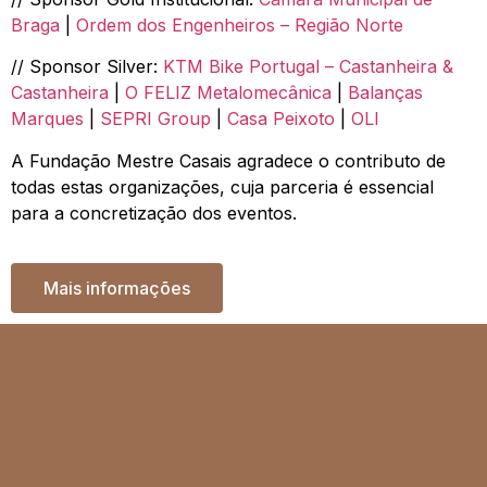
Braga
|
Ordem dos Engenheiros – Região Norte
// Sponsor Silver:
KTM Bike Portugal – Castanheira &
Castanheira
|
O FELIZ Metalomecânica
|
Balanças
Marques
|
SEPRI Group
|
Casa Peixoto
|
OLI
A Fundação Mestre Casais agradece o contributo de
todas estas organizações, cuja parceria é essencial
para a concretização dos eventos.
Mais informações