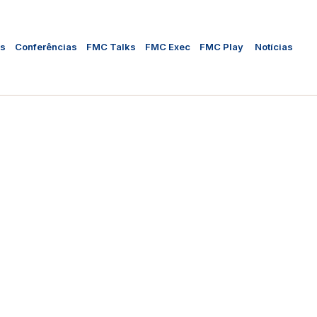
as
Conferências
FMC Talks
FMC Exec
FMC Play
Notícias