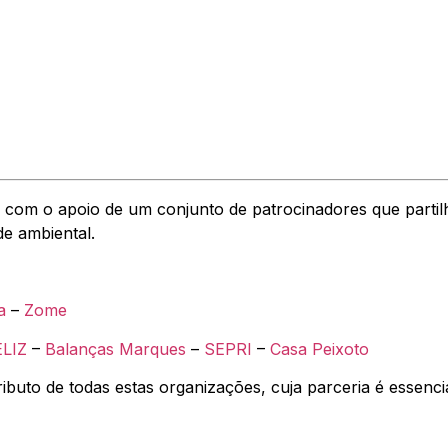
a com o apoio de um conjunto de patrocinadores que par
de ambiental.
a
–
Zome
ELIZ
–
Balanças Marques
–
SEPRI
–
Casa Peixoto
buto de todas estas organizações, cuja parceria é essenci